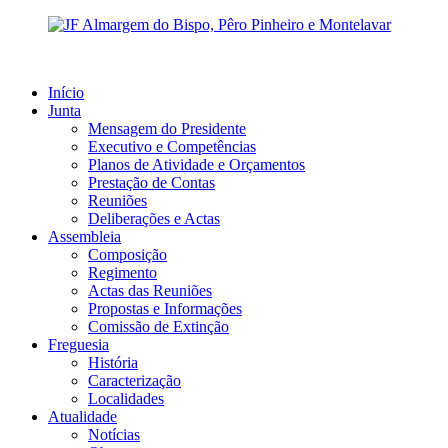
Início
Junta
Mensagem do Presidente
Executivo e Competências
Planos de Atividade e Orçamentos
Prestação de Contas
Reuniões
Deliberações e Actas
Assembleia
Composição
Regimento
Actas das Reuniões
Propostas e Informações
Comissão de Extinção
Freguesia
História
Caracterização
Localidades
Atualidade
Notícias