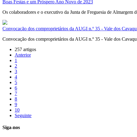
Boas Festas e um Próspero Ano Novo de 2023
Os colaboradores e o executivo da Junta de Freguesia de Almargem d
Convocação dos comproprietários da AUGI n.º 35 - Vale dos Cavaq
Convocação dos comproprietários da AUGI n.º 35 - Vale dos Cavaquin
257 artigos
Anterior
1
2
3
4
5
6
7
8
9
10
Seguinte
Siga-nos