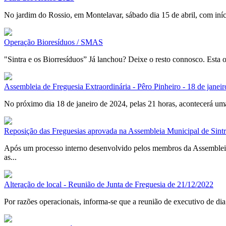
No jardim do Rossio, em Montelavar, sábado dia 15 de abril, com iníci
Operação Bioresíduos / SMAS
"Sintra e os Biorresíduos” Já lanchou? Deixe o resto connosco. Esta 
Assembleia de Freguesia Extraordinária - Pêro Pinheiro - 18 de janeir
No próximo dia 18 de janeiro de 2024, pelas 21 horas, acontecerá uma
Reposição das Freguesias aprovada na Assembleia Municipal de Sint
Após um processo interno desenvolvido pelos membros da Assembleia 
as...
Alteração de local - Reunião de Junta de Freguesia de 21/12/2022
Por razões operacionais, informa-se que a reunião de executivo de dia